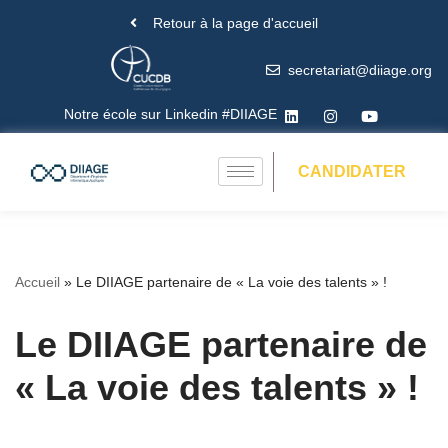
Retour à la page d'accueil
Aller
secretariat@diiage.org
au
contenu
Notre école sur Linkedin #DIIAGE
CANDIDATER
Accueil
»
Le DIIAGE partenaire de « La voie des talents » !
Le DIIAGE partenaire de
« La voie des talents » !