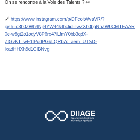
On se rencontre à la Voie des Talents ? 👀
🔗
https://www.instagram.com/p/DFcoltWvaVR/?
igsh=c3h0ZWh4NjI4YW44&fbclid=IwZXh0bgNhZW0CMTEAAR
0e-w8gt2o1odyV8P6ro47iLfmY0bb3qdX-
ZIGvKT_wE1tPddPG9LQRb7c_aem_UTSD-
lxadHHXh5d1CIBNvg